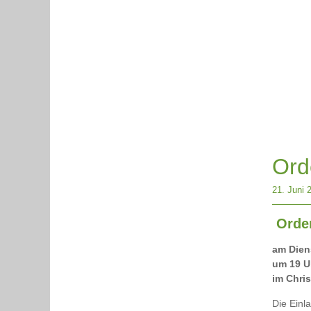
Ord
21. Juni 
Orden
am Dien
um 19 U
im Chri
Die Einl