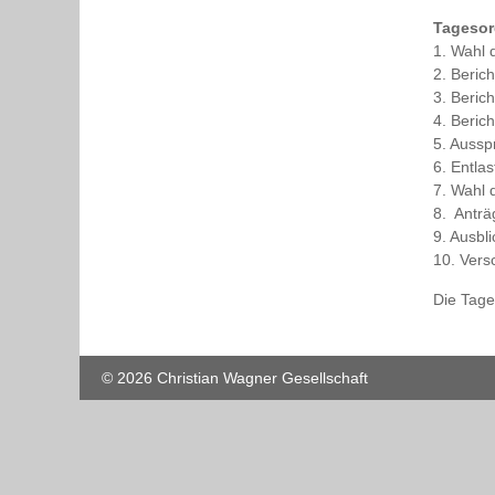
Tageso
1. Wahl d
2. Beric
3. Beric
4. Beric
5. Aussp
6. Entla
7. Wahl 
8. Anträ
9. Ausbl
10. Vers
Die Tage
© 2026 Christian Wagner Gesellschaft