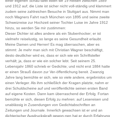
einer eigenen Schau-tafel listen wir 19 Reisen zwischen 1889
und 1912 auf; die Liste ist sicher nicht voll-ständig und klammert
zudem seine zahlreichen Besuche in Stuttgart aus. Nimmt man
noch Wagners Fahrt nach München von 1895 und seine zweite
Schweizreise zur Hochzeit seiner Tochter Luise im Jahre 1912
hinzu, so werden Sie mir zustimmen:
Dieser Dichter ist alles andere als ein Stubenhocker; er ist
vielmehr reiselustig, so lange es seine Gesundheit erlaubt.
Meine Damen und Herren! Es mag überraschen, aber es
stimmt: Je mehr man sich mit Christian Wagner beschäftigt,
desto deutlicher wird es, dass er sich wie ein Schriftsteller
verhält; ja, dass er wie ein solcher lebt. Seit seinem 25.
Lebensjahr 1860 schrieb er Gedichte; und nicht erst 1884 hatte
er einen Strauß davon zur Ver-öffentlichung bereit. Zwanzig
Jahre lang bemühte er sich, wie so viele andere, ergebnislos um
einen Verleger. Als ihm schließlich der Kragen platzte, nahm er
drei Schuldscheine auf und veröffentlichte seinen ersten Band
auf eigene Kosten. Dann kam überraschend der Erfolg. Fortan
bemühte er sich, diesen Erfolg zu mehren: auf Lesereisen und
unablässig in Zusendungen von Gedichtabschriften an
Zeitungen und Journale. Innerlich gewachsen ist er und an
dichterischer Ausdruckskraft gewon-nen hat er durch Erfahrung