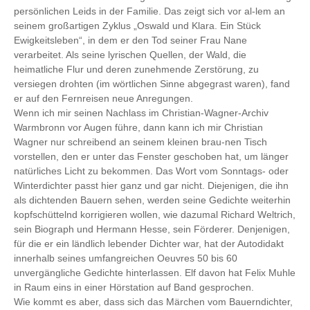
persönlichen Leids in der Familie. Das zeigt sich vor al-lem an
seinem großartigen Zyklus „Oswald und Klara. Ein Stück
Ewigkeitsleben“, in dem er den Tod seiner Frau Nane
verarbeitet. Als seine lyrischen Quellen, der Wald, die
heimatliche Flur und deren zunehmende Zerstörung, zu
versiegen drohten (im wörtlichen Sinne abgegrast waren), fand
er auf den Fernreisen neue Anregungen.
Wenn ich mir seinen Nachlass im Christian-Wagner-Archiv
Warmbronn vor Augen führe, dann kann ich mir Christian
Wagner nur schreibend an seinem kleinen brau-nen Tisch
vorstellen, den er unter das Fenster geschoben hat, um länger
natürliches Licht zu bekommen. Das Wort vom Sonntags- oder
Winterdichter passt hier ganz und gar nicht. Diejenigen, die ihn
als dichtenden Bauern sehen, werden seine Gedichte weiterhin
kopfschüttelnd korrigieren wollen, wie dazumal Richard Weltrich,
sein Biograph und Hermann Hesse, sein Förderer. Denjenigen,
für die er ein ländlich lebender Dichter war, hat der Autodidakt
innerhalb seines umfangreichen Oeuvres 50 bis 60
unvergängliche Gedichte hinterlassen. Elf davon hat Felix Muhle
in Raum eins in einer Hörstation auf Band gesprochen.
Wie kommt es aber, dass sich das Märchen vom Bauerndichter,