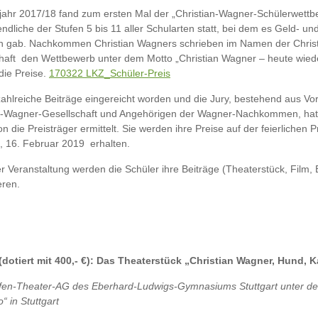
jahr 2017/18 fand zum ersten Mal der „Christian-Wagner-Schülerwettb
ndliche der Stufen 5 bis 11 aller Schularten statt, bei dem es Geld- u
n gab. Nachkommen Christian Wagners schrieben im Namen der Chris
haft den Wettbewerb unter dem Motto „Christian Wagner – heute wiede
 die Preise.
170322 LKZ_Schüler-Preis
zahlreiche Beiträge eingereicht worden und die Jury, bestehend aus Vo
n-Wagner-Gesellschaft und Angehörigen der Wagner-Nachkommen, hat
n die Preisträger ermittelt. Sie werden ihre Preise auf der feierlichen 
 16. Februar 2019 erhalten.
er Veranstaltung werden die Schüler ihre Beiträge (Theaterstück, Film,
eren.
 (dotiert mit 400,- €): Das Theaterstück „Christian Wagner, Hund, 
fen-Theater-AG des Eberhard-Ludwigs-Gymnasiums Stuttgart unter der
“ in Stuttgart