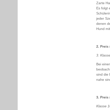
Zarte Ha
Es folgt
Schüleri
jeder Sz
denen de
Hund mit
2. Preis
3. Klass
Bei eine
beobacht
sind die
nahe sin
3. Preis
Klasse 1