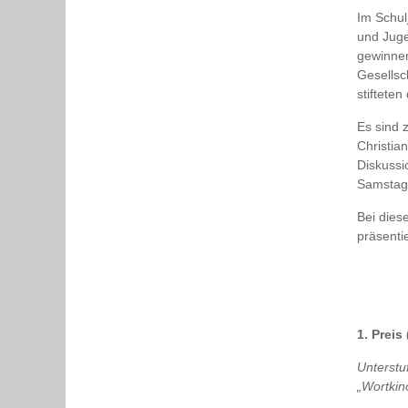
Im Schul
und Juge
gewinne
Gesellsc
stifteten
Es sind 
Christia
Diskussio
Samstag,
Bei dies
präsenti
1. Preis
Unterstu
„Wortkino