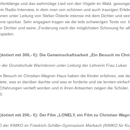
rfenklänge und das wehmütige Lied von den Vögeln im Wald, gesungen
 ein Radio-Interview, in dem man von schönen und auch traurigen Erleb
nnen unter Leitung von Stefan Österle intensiv mit dem Dichter und s
ene spürbar. Sehr engagiert tragen sie die teils schwierigen Texte vor.
r Dichter und seine „Forderung nach der möglichsten Schonung für all
spielen.
 (dotiert mit 300,- €): Die Gemeinschaftsarbeit „Ein Besuch im Ch
e der Grundschule Warmbronn unter Leitung der Lehrerin Frau Lukas
m Besuch im Christian-Wagner-Haus haben die Kinder erfahren, wie der
ete, was er darüber dachte und was er forderte und sie lernten einfa
 Erfahrungen vertieft worden und in ihren Antworten zeigen die Schüler,
d.
 (dotiert mit 200,- €): Der Film „LONELY, ein Film zu Christian Wagn
0 der KIMKO im Friedrich-Schiller-Gymnasium Marbach (KIMKO für Kuns