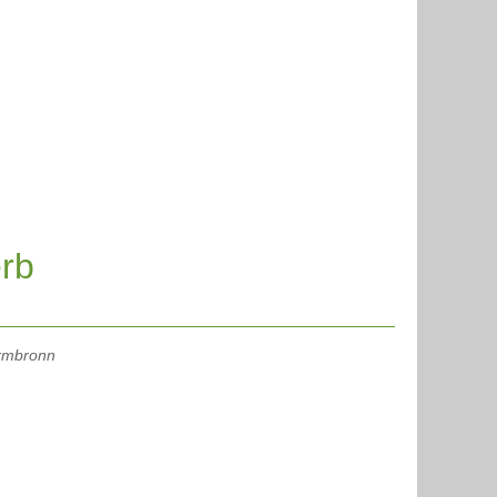
rb
rmbronn