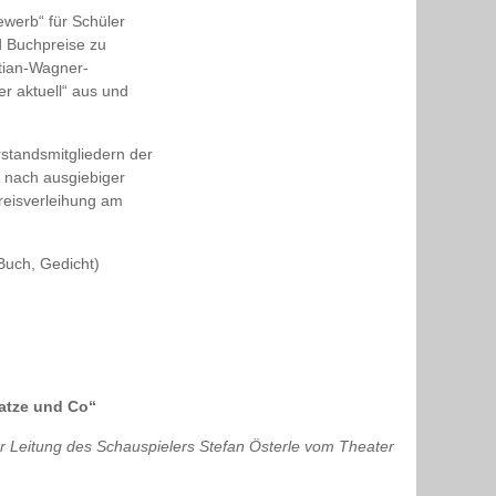
ewerb“ für Schüler
nd Buchpreise zu
tian-Wagner-
r aktuell“ aus und
rstandsmitgliedern der
 nach ausgiebiger
Preisverleihung am
 Buch, Gedicht)
Katze und Co“
 Leitung des Schauspielers Stefan Österle vom Theater